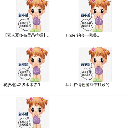
【素人夏多布里昂挖掘】..
Tinder约会与完美..
屁股地狱2级水木弥生 ..
我让在情色游戏中打败的..